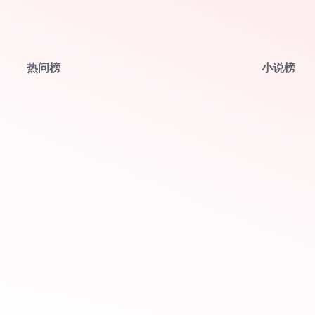
热问榜
小说榜